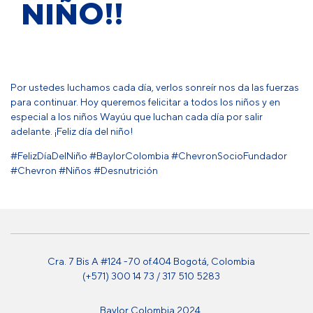
NIÑO!!
Por ustedes luchamos cada día, verlos sonreír nos da las fuerzas
para continuar. Hoy queremos felicitar a todos los niños y en
especial a los niños Wayúu que luchan cada día por salir
adelante. ¡Feliz día del niño!
#FelizDíaDelNiño #BaylorColombia #ChevronSocioFundador
#Chevron #Niños #Desnutrición
Cra. 7 Bis A #124 -70 of.404 Bogotá, Colombia
(+571) 300 14 73 / 317 510 5283
Baylor Colombia 2024.