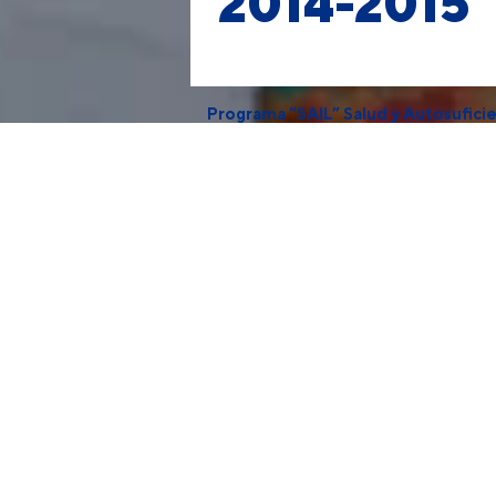
2014-2015
Programa “SAIL” Salud y Autosuficie
SAIL busca reducir las tasas de mortali
de intervención:
Acceso
Articulación
Desarrollo capacidades locales
Monitoreo continuo
Prevención, identificación e intervenc