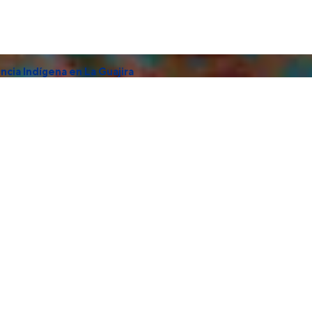
ncia Indígena en La Guajira
dad y morbilidad Materno Infantil en los municipios de Manaure y Ri
ión temprana